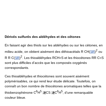
Dérivés sulfurés des aldéhydes et des cétones
En faisant agir des thiols sur les aldéhydes ou sur les cétones, en
2
milieu acide, on obtient aisément des dithioacétals R CH(
SR
)
ou
2
R R C(
SR
)
. Les thioaldéhydes RCH=S et les thiocétones RR C=S
sont plus difficiles d’accès que les composés oxygénés
correspondants.
Ces thioaldéhydes et thiocétones sont souvent aisément
polymérisables, ce qui rend leur étude délicate. Toutefois, on
connaît un bon nombre de thiocétones aromatiques telles que la
6
5
6
5
thiobenzophénone C
H
漣CS 漣C
H
, d’une remarquable
couleur bleue.