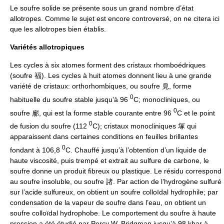
Le soufre solide se présente sous un grand nombre d’état
allotropes. Comme le sujet est encore controversé, on ne citera ici
que les allotropes bien établis.
Variétés allotropiques
Les cycles à six atomes forment des cristaux rhomboédriques
(soufre 福). Les cycles à huit atomes donnent lieu à une grande
variété de cristaux: orthorhombiques, ou soufre 見, forme
0
habituelle du soufre stable jusqu’à 96
C; monocliniques, ou
0
soufre 廓, qui est la forme stable courante entre 96
C et le point
0
de fusion du soufre (112
C); cristaux monocliniques 塚 qui
apparaissent dans certaines conditions en feuilles brillantes
0
fondant à 106,8
C. Chauffé jusqu’à l’obtention d’un liquide de
haute viscosité, puis trempé et extrait au sulfure de carbone, le
soufre donne un produit fibreux ou plastique. Le résidu correspond
au soufre insoluble, ou soufre 諸. Par action de l’hydrogène sulfuré
sur l’acide sulfureux, on obtient un soufre colloïdal hydrophile; par
condensation de la vapeur de soufre dans l’eau, on obtient un
soufre colloïdal hydrophobe. Le comportement du soufre à haute
pression a été étudié par Percy W. Bridgman jusqu’à 98 kbar à