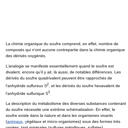
La chimie organique du soufre comprend, en effet, nombre de
composés qui n’ont aucune contrepartie dans la chimie organique
des dérivés oxygénés.
L’analogie se manifeste essentiellement quand le soufre est
divalent, encore qu’il y ait, là aussi, de notables différences. Les
dérivés du soufre quadrivalent peuvent être rapprochés de
2
l’anhydride sulfureux S
, et les dérivés du soufre hexavalent de
3
l’anhydride sulfurique S
.
La description du métabolisme des diverses substances contenant
du soufre nécessite une extrême schématisation. En effet, le
soufre existe dans la nature et dans les organismes vivants
(
animaux
,
v
égétaux et micro-organismes) sous des formes très
variées, tant minérales (sulfures métalliques, sulfates)