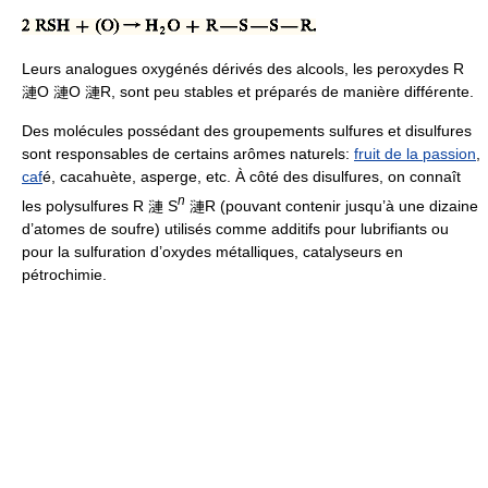
Leurs analogues oxygénés dérivés des alcools, les peroxydes R
漣O 漣O 漣R, sont peu stables et préparés de manière différente.
Des molécules possédant des groupements sulfures et disulfures
sont responsables de certains arômes naturels:
fruit de la passion
,
caf
é, cacahuète, asperge, etc. À côté des disulfures, on connaît
n
les polysulfures R 漣 S
漣R (pouvant contenir jusqu’à une dizaine
d’atomes de soufre) utilisés comme additifs pour lubrifiants ou
pour la sulfuration d’oxydes métalliques, catalyseurs en
pétrochimie.