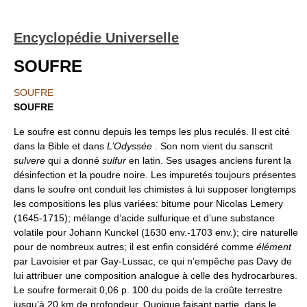
Encyclopédie Universelle
SOUFRE
SOUFRE
SOUFRE
Le soufre est connu depuis les temps les plus reculés. Il est cité
dans la Bible et dans
L’Odyssée
. Son nom vient du sanscrit
sulvere
qui a donné
sulfur
en latin. Ses usages anciens furent la
désinfection et la poudre noire. Les impuretés toujours présentes
dans le soufre ont conduit les chimistes à lui supposer longtemps
les compositions les plus variées: bitume pour Nicolas Lemery
(1645-1715); mélange d’acide sulfurique et d’une substance
volatile pour Johann Kunckel (1630 env.-1703 env.); cire naturelle
pour de nombreux autres; il est enfin considéré comme
élément
par Lavoisier et par Gay-Lussac, ce qui n’empêche pas Davy de
lui attribuer une composition analogue à celle des hydrocarbures.
Le soufre formerait 0,06 p. 100 du poids de la croûte terrestre
jusqu’à 20 km de profondeur. Quoique faisant partie, dans le