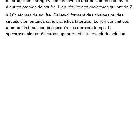
externe; il les partage volontiers avec d’autres éléments ou avec
d’autres atomes de soufre. Il en résulte des
molécules
qui ont de 2
6
à 10
atomes de soufre. Celles-ci forment des chaînes ou des
circuits élémentaires sans branches latérales. Le lien qui unit ces
atomes était mal compris jusqu’à ces derniers temps. La
spectroscopie par électrons apporte enfin un espoir de solution.