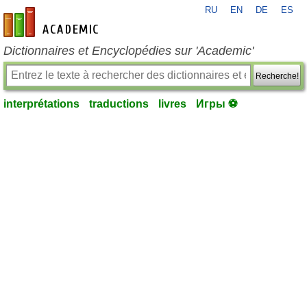
RU
EN
DE
ES
fr-academic.com
Dictionnaires et Encyclopédies sur 'Academic'
Recherche!
interprétations
traductions
livres
Игры ⚽