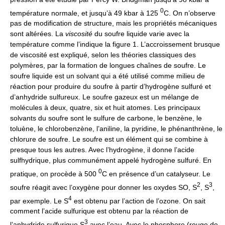
0
température normale, et jusqu’à 49 kbar à 125
C. On n’observe
pas de modification de structure, mais les propriétés mécaniques
sont altérées. La
viscosité
du soufre liquide varie avec la
température comme l’indique la figure 1. L’accroissement brusque
de viscosité est expliqué, selon les théories classiques des
polymères, par la formation de longues chaînes de soufre. Le
soufre liquide est un solvant qui a été utilisé comme milieu de
réaction pour produire du soufre à partir d’hydrogène sulfuré et
d’anhydride sulfureux. Le soufre gazeux est un mélange de
molécules à deux, quatre, six et huit atomes. Les principaux
solvants du soufre sont le sulfure de carbone, le benzène, le
toluène, le chlorobenzène, l’aniline, la pyridine, le phénanthrène, le
chlorure de soufre. Le soufre est un élément qui se combine à
presque tous les autres. Avec l’hydrogène, il donne l’acide
sulfhydrique, plus communément appelé hydrogène sulfuré. En
0
pratique, on procède à 500
C en présence d’un catalyseur. Le
2
3
soufre réagit avec l’oxygène pour donner les oxydes SO, S
, S
,
4
par exemple. Le S
est obtenu par l’action de l’ozone. On sait
comment l’acide sulfurique est obtenu par la réaction de
3
l’anhydride sulfurique S
avec l’eau. Avec le phosphore (rouge de