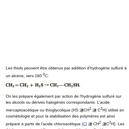
Les thiols peuvent être obtenus par addition d’hydrogène sulfuré à
0
un alcène, vers 160
C:
On les prépare également par action de l’hydrogène sulfuré sur
les alcools ou dérivés halogénés correspondants. L’acide
2
2
mercaptoacétique ou thioglycolique (HS 漣CH
漣 C
H) utilisé en
cosmétologie et pour la stabilisation des polymères est ainsi
2
2
préparé à partir de l’acide chloroacétique (
Cl
漣 CH
漣C
H). Les