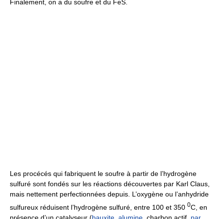
Finalement, on a du soufre et du FeS.
Les procécés qui fabriquent le soufre à partir de l’hydrogène
sulfuré sont fondés sur les réactions découvertes par Karl Claus,
mais nettement perfectionnées depuis. L’oxygène ou l’anhydride
0
sulfureux réduisent l’hydrogène sulfuré, entre 100 et 350
C, en
présence d’un catalyseur (
bauxite
,
alumine
, charbon actif,
par