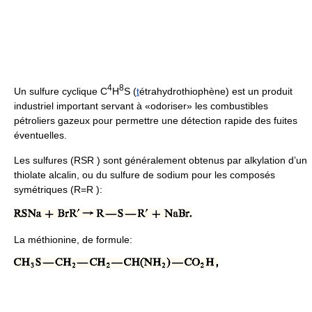
4
8
Un sulfure cyclique C
H
S (
t
étrahydrothiophène) est un produit
industriel important servant à «odoriser» les combustibles
pétroliers gazeux pour permettre une détection rapide des fuites
éventuelles.
Les sulfures (RSR ) sont généralement obtenus par alkylation d’un
thiolate alcalin, ou du sulfure de sodium pour les composés
symétriques (R=R ):
La méthionine, de formule: