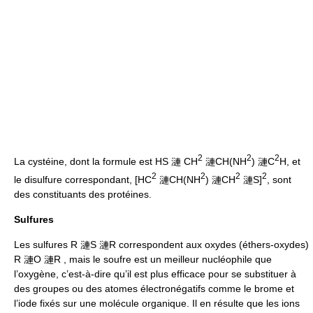
2
2
2
La cystéine, dont la formule est HS 漣 CH
漣CH(NH
) 漣C
H, et
2
2
2
2
le disulfure correspondant, [HC
漣CH(NH
) 漣CH
漣S]
, sont
des constituants des protéines.
Sulfures
Les sulfures R 漣S 漣R correspondent aux oxydes (éthers-oxydes)
R 漣O 漣R , mais le soufre est un meilleur nucléophile que
l’oxygène, c’est-à-dire qu’il est plus efficace pour se substituer à
des groupes ou des atomes électronégatifs comme le brome et
l’iode fixés sur une molécule organique. Il en résulte que les ions